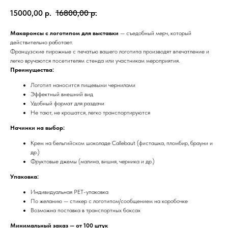
15000,00
р.
16800,00
р.
Макаронсы с логотипом для выставки
— съедобный мерч, который
действительно работает.
Французские пирожные с печатью вашего логотипа производят впечатление и
легко вручаются посетителям стенда или участникам мероприятия.
Преимущества:
Логотип наносится пищевыми чернилами
Эффектный внешний вид
Удобный формат для раздачи
Не тают, не крошатся, легко транспортируются
Начинки на выбор:
Крем на бельгийском шоколаде Callebaut (фисташка, пломбир, брауни и
др.)
Фруктовые джемы (малина, вишня, черника и др.)
Упаковка:
Индивидуальная PET-упаковка
По желанию — стикер с логотипом/сообщением на коробочке
Возможна поставка в транспортных боксах
Минимальный заказ — от 100 штук