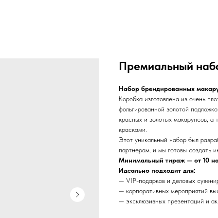
Премиальный набо
Набор брендированных макар
Коробка изготовлена из очень пл
фольгированной золотой подложко
красных и золотых макарунсов, а
красками.
Этот уникальный набор был разра
партнерам, и мы готовы создать и
Минимальный тираж — от 10 н
Идеально подходит для:
— VIP-подарков и деловых сувени
— корпоративных мероприятий вы
— эксклюзивных презентаций и а