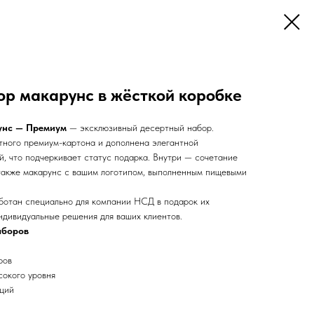
р макарунс в жёсткой коробке
унс — Премиум
— эксклюзивный десертный набор.
отного премиум-картона и дополнена элегантной
й, что подчеркивает статус подарка. Внутри — сочетание
 также макарунс с вашим логотипом, выполненным пищевыми
ботан специально для компании НСД в подарок их
ндивидуальные решения для ваших клиентов.
аборов
ров
сокого уровня
кций