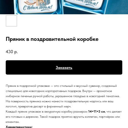
Пряник в поздравительной коробке
430
р.
Заказать
Пряник в подарочной упаковке — это стильный и вкусный сувенир, созданный
специально для новогодних корпоративных подарков. Внутри — ароматное
имбирное печенье ручной работы, украшенное глазурью в новогодней тематике.
На поверхность пряника можно нанести поздравительную надпись или ваш
логотип, превратив десерт в фирменный мерч.
Каждый пряник упакован в аккуратную коробку размером
14×11×3 см
, что делает
его готовым к дарению. Такой подарок приятно вручить коллегам, партнёрам или
клиентам.
Характеристики: