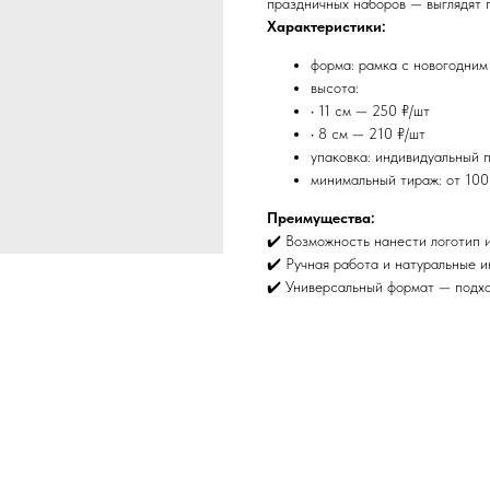
праздничных наборов — выглядят 
Характеристики:
форма: рамка с новогодним
высота:
• 11 см — 250 ₽/шт
• 8 см — 210 ₽/шт
упаковка: индивидуальный 
минимальный тираж: от 100
Преимущества:
✔️ Возможность нанести логотип 
✔️ Ручная работа и натуральные 
✔️ Универсальный формат — подхо