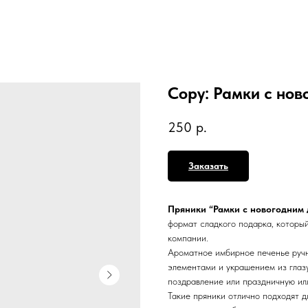
Copy: Рамки с нов
250
р.
Заказать
Пряники “Рамки с новогодним 
формат сладкого подарка, которы
компании.
Ароматное имбирное печенье ручн
элементами и украшением из глаз
поздравление или праздничную и
Такие пряники отлично подходят д