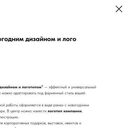
огодним дизайном и лого
дизайном и логотипом”
— эффектный и универсальный
й можно адаптировать под фирменный стиль вашей
ой работы оформляется в виде рамки с новогодними
ури. В центр можно нанести
логотип компании
,
ллюстрацию.
ля корпоративных подарков, выставок, ивентов и