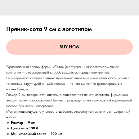
Пряник-сота 9 см с логотипом
BUY NOW
Оригинальный пряник формы «Сота» (шестигранник) с логотипом вашей
компании — это эффектный способ выделиться среди конкурентов.
Геометрическая форма пряника привлекает внимание и вызывает ассоциации с
точностью, структурой и надёжностью — то, что вы хотите транслировать о
вашем бренде.
Размер 9 см, поверхность идеально подходит под печать логотипа, фирменных
элементов или изображения. Пряники производятся на натуральной карамельной
основе, без мёда и аллергенов.
Можем индивидуально упаковать, добавить открытку или включить в подарочный
набор.
🔹
Размер — 9 см
🔹
Цена — от 180 ₽
🔹
Минимальный заказ — 100 шт